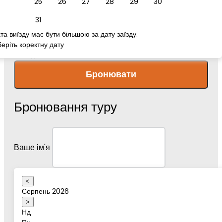
25
26
27
28
29
30
номер телефону
31
та виїзду має бути більшою за дату заїзду.
еріть коректну дату
Повідомлення
Бронювати
Бронювання туру
Ваше ім'я
<
Серпень 2026
Дата туру
>
Нд