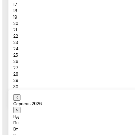
17
18
19
Повідомлення
20
21
Бронювати
22
23
24
Бронювання активності
25
26
27
28
Ваше ім'я
29
30
31
<
Оберіть коректну дату
Серпень 2026
Дата активності
>
Нд
Пн
Вт