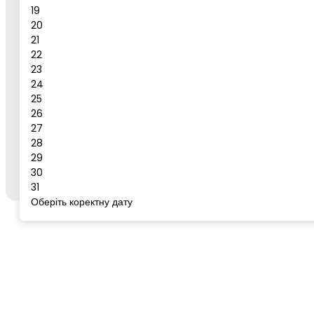
19
Повідомлення
20
21
Бронювати
22
23
Сервіс для бронювання
24
25
26
27
Щоб забронювати готель або тур, відкрийте цей
28
сервіс із сторінки бажаного готелю/туру на
go-
29
to.rest
через кнопку "Забронювати".
30
31
Оберіть коректну дату