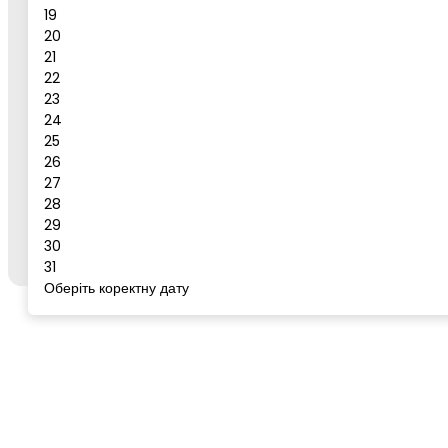
19
Повідомлення
20
21
Бронювати
22
23
Сервіс для бронювання
24
25
26
27
Щоб забронювати готель або тур, відкрийте цей
28
сервіс із сторінки бажаного готелю/туру на
go-
29
to.rest
через кнопку "Забронювати".
30
31
Оберіть коректну дату