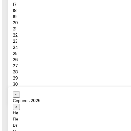
17
18
19
Повідомлення
20
21
Бронювати
22
23
24
Бронювання активності
25
26
27
28
Ваше ім'я
29
30
31
<
Оберіть коректну дату
Серпень 2026
Дата активності
>
Нд
Пн
Вт