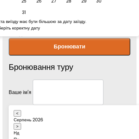
25
26
27
28
29
30
номер телефону
31
та виїзду має бути більшою за дату заїзду.
еріть коректну дату
Повідомлення
Бронювати
Бронювання туру
Ваше ім'я
<
Серпень 2026
Дата туру
>
Нд