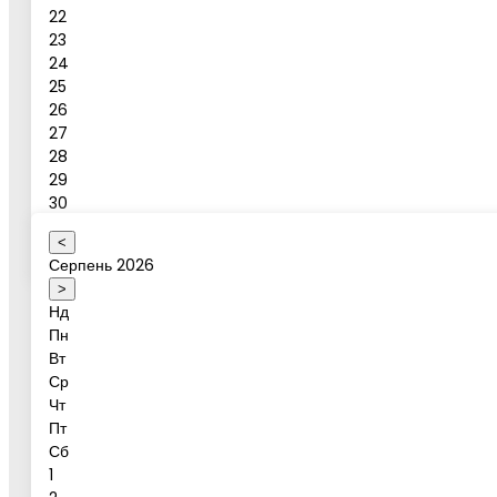
Бронювати
22
23
24
Бронювання активності
25
26
27
28
Ваше ім'я
29
30
31
<
Оберіть коректну дату
Серпень 2026
Дата активності
>
Нд
Пн
Вт
Ср
Бажаний час
Чт
Пт
Сб
1
Гості