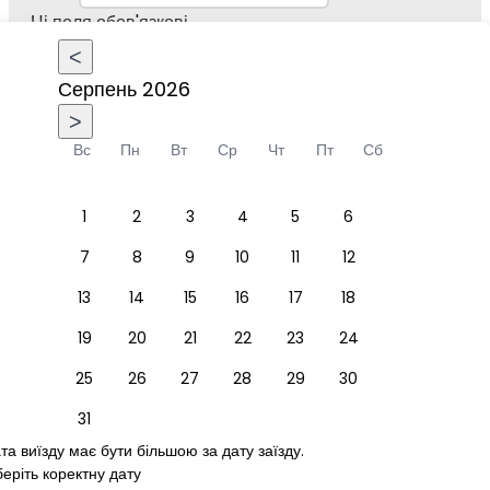
Ці поля обов'язкові
<
Гості
Серпень 2026
1 Дорослий
>
>
Дорослі
Від 13 років
Вс
Пн
Вт
Ср
Чт
Пт
Сб
1
-
+
Діти
2 - 12 років
1
2
3
4
5
6
0
-
+
7
8
9
10
11
12
Ваш номер телефону
13
14
15
16
17
18
Введіть дійсний
19
20
21
22
23
24
25
26
27
28
29
30
номер телефону
31
та виїзду має бути більшою за дату заїзду.
еріть коректну дату