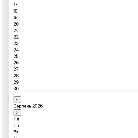
17
18
19
Повідомлення
20
21
Бронювати
22
23
24
Бронювання активності
25
26
27
28
Ваше ім'я
29
30
31
<
Оберіть коректну дату
Серпень 2026
Дата активності
>
Нд
Пн
Вт