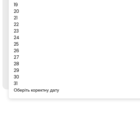
19
Повідомлення
20
21
Бронювати
22
23
Сервіс для бронювання
24
25
26
27
Щоб забронювати готель або тур, відкрийте цей
28
сервіс із сторінки бажаного готелю/туру на
go-
29
to.rest
через кнопку "Забронювати".
30
31
Оберіть коректну дату