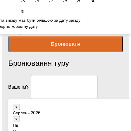
25
26
27
28
29
30
номер телефону
31
та виїзду має бути більшою за дату заїзду.
еріть коректну дату
Повідомлення
Бронювати
Бронювання туру
Ваше ім'я
<
Серпень 2026
Дата туру
>
Нд