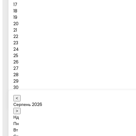
17
18
19
Повідомлення
20
21
Бронювати
22
23
24
Бронювання активності
25
26
27
28
Ваше ім'я
29
30
31
<
Оберіть коректну дату
Серпень 2026
Дата активності
>
Нд
Пн
Вт