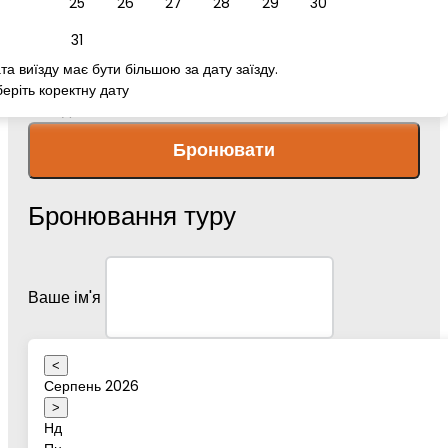
25
26
27
28
29
30
номер телефону
31
та виїзду має бути більшою за дату заїзду.
еріть коректну дату
Повідомлення
Бронювати
Бронювання туру
Ваше ім'я
<
Серпень 2026
Дата туру
>
Нд