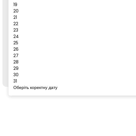
19
Повідомлення
20
21
Бронювати
22
23
Сервіс для бронювання
24
25
26
27
Щоб забронювати готель або тур, відкрийте цей
28
сервіс із сторінки бажаного готелю/туру на
go-
29
to.rest
через кнопку "Забронювати".
30
31
Оберіть коректну дату