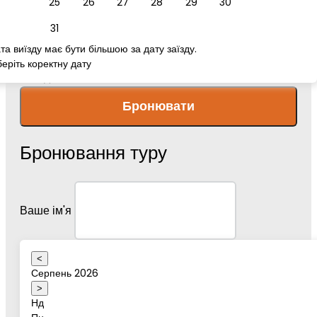
25
26
27
28
29
30
номер телефону
31
та виїзду має бути більшою за дату заїзду.
еріть коректну дату
Повідомлення
Бронювати
Бронювання туру
Ваше ім'я
<
Серпень 2026
Дата туру
>
Нд