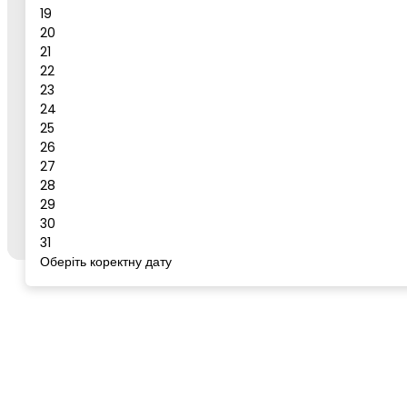
19
Повідомлення
20
21
Бронювати
22
23
Сервіс для бронювання
24
25
26
27
Щоб забронювати готель або тур, відкрийте цей
28
сервіс із сторінки бажаного готелю/туру на
go-
29
to.rest
через кнопку "Забронювати".
30
31
Оберіть коректну дату