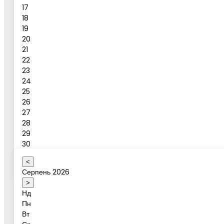
17
18
19
Повідомлення
20
21
Бронювати
22
23
24
Бронювання активності
25
26
27
28
Ваше ім'я
29
30
31
<
Оберіть коректну дату
Серпень 2026
Дата активності
>
Нд
Пн
Вт