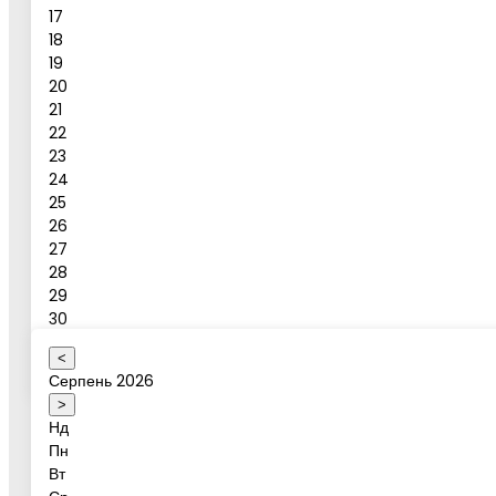
17
18
19
Повідомлення
20
21
Бронювати
22
23
24
Бронювання активності
25
26
27
28
Ваше ім'я
29
30
31
<
Оберіть коректну дату
Серпень 2026
Дата активності
>
Нд
Пн
Вт