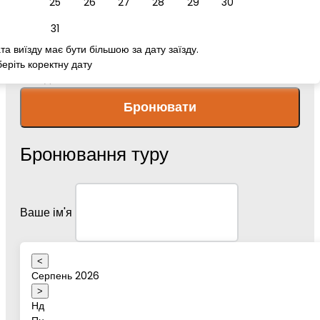
25
26
27
28
29
30
номер телефону
31
та виїзду має бути більшою за дату заїзду.
еріть коректну дату
Повідомлення
Бронювати
Бронювання туру
Ваше ім'я
<
Серпень 2026
Дата туру
>
Нд