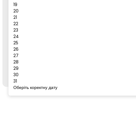
19
Повідомлення
20
21
Бронювати
22
23
Сервіс для бронювання
24
25
26
27
Щоб забронювати готель або тур, відкрийте цей
28
сервіс із сторінки бажаного готелю/туру на
go-
29
to.rest
через кнопку "Забронювати".
30
31
Оберіть коректну дату