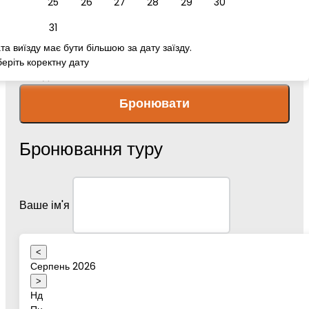
25
26
27
28
29
30
номер телефону
31
та виїзду має бути більшою за дату заїзду.
еріть коректну дату
Повідомлення
Бронювати
Бронювання туру
Ваше ім'я
<
Серпень 2026
Дата туру
>
Нд