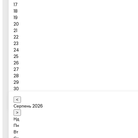
17
18
19
Повідомлення
20
21
Бронювати
22
23
24
Бронювання активності
25
26
27
28
Ваше ім'я
29
30
31
<
Оберіть коректну дату
Серпень 2026
Дата активності
>
Нд
Пн
Вт