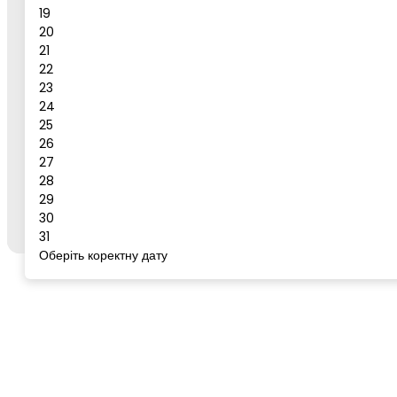
19
Повідомлення
20
21
Бронювати
22
23
Сервіс для бронювання
24
25
26
27
Щоб забронювати готель або тур, відкрийте цей
28
сервіс із сторінки бажаного готелю/туру на
go-
29
to.rest
через кнопку "Забронювати".
30
31
Оберіть коректну дату