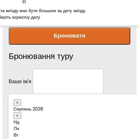
31
та виїзду має бути більшою за дату заїзду.
еріть коректну дату
Повідомлення
Бронювати
Бронювання туру
Ваше ім'я
<
Серпень 2026
Дата туру
>
Нд
Пн
Вт