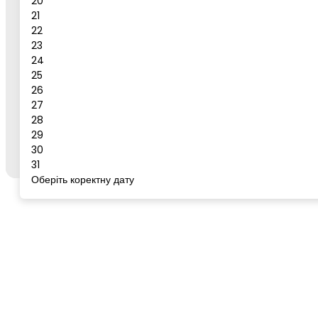
20
21
Бронювати
22
23
Сервіс для бронювання
24
25
26
27
Щоб забронювати готель або тур, відкрийте цей
28
сервіс із сторінки бажаного готелю/туру на
go-
29
to.rest
через кнопку "Забронювати".
30
31
Оберіть коректну дату