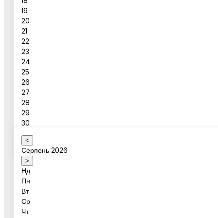
18
19
Повідомлення
20
21
Бронювати
22
23
24
Бронювання активності
25
26
27
28
Ваше ім'я
29
30
31
<
Оберіть коректну дату
Серпень 2026
Дата активності
>
Нд
Пн
Вт
Ср
Бажаний час
Чт