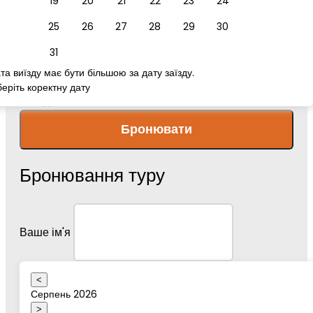
19
20
21
22
23
24
25
26
27
28
29
30
номер телефону
31
та виїзду має бути більшою за дату заїзду.
еріть коректну дату
Повідомлення
Бронювати
Бронювання туру
Ваше ім'я
<
Серпень 2026
Дата туру
>