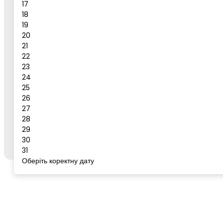
17
18
19
Повідомлення
20
21
Бронювати
22
23
Сервіс для бронювання
24
25
26
27
Щоб забронювати готель або тур, відкрийте цей
28
сервіс із сторінки бажаного готелю/туру на
go-
29
to.rest
через кнопку "Забронювати".
30
31
Оберіть коректну дату