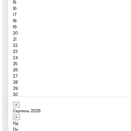
15
номер телефону
16
17
18
19
Повідомлення
20
21
Бронювати
22
23
24
Бронювання активності
25
26
27
28
Ваше ім'я
29
30
31
<
Оберіть коректну дату
Серпень 2026
Дата активності
>
Нд
Пн