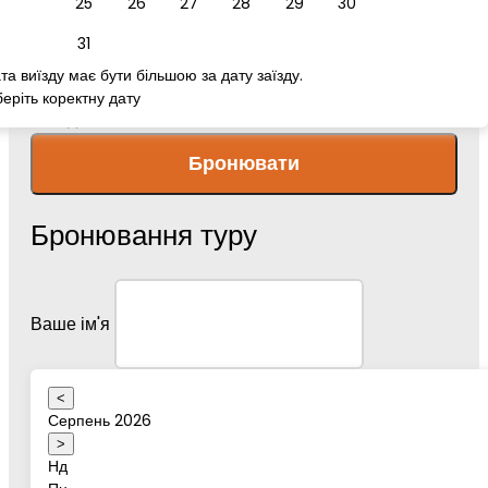
25
26
27
28
29
30
номер телефону
31
та виїзду має бути більшою за дату заїзду.
еріть коректну дату
Повідомлення
Бронювати
Бронювання туру
Ваше ім'я
<
Серпень 2026
Дата туру
>
Нд