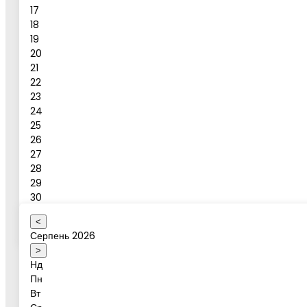
17
18
19
Повідомлення
20
21
Бронювати
22
23
24
Бронювання активності
25
26
27
28
Ваше ім'я
29
30
31
<
Оберіть коректну дату
Серпень 2026
Дата активності
>
Нд
Пн
Вт