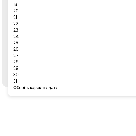
19
Повідомлення
20
21
Бронювати
22
23
Сервіс для бронювання
24
25
26
27
Щоб забронювати готель або тур, відкрийте цей
28
сервіс із сторінки бажаного готелю/туру на
go-
29
to.rest
через кнопку "Забронювати".
30
31
Оберіть коректну дату